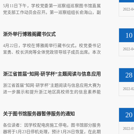
作动员会召开
​5月11日下午，学校党委第一巡察组巡察图书馆直属
2022-0
党支部工作动员会召开。第一巡察组组长俞海山，副
组长张佩丽及组员...
10
浙外举行博雅阁藏书仪式
4月22日，学校在博雅阁举行藏书仪式。校党委书记
2022-0
宣勇、校长洪岗等全体党政领导班子成员出席。本次
活动由党委宣传部主...
28
浙江省首届“知网·研学杯”主题阅读与信息应用
大赛
​浙江省首届“知网·研学杯”主题阅读与信息应用大赛为
2022-0
进一步展示和提升浙江地区高校师生的信息素养能
力，营造浓郁学...
20
关于图书馆服务器暂停服务的通知
各位读者：​因学校配电房施工停电，图书馆部分服务
2022-0
器将于1月23日停机处理，预计1月26日恢复，在此期