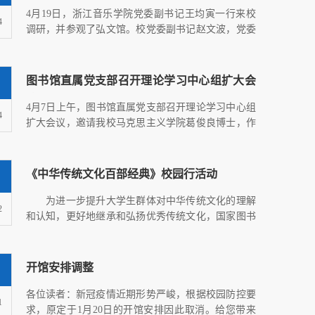
调研
4月19日，浙江音乐学院党委副书记王均寅一行来校
4
调研，并参观了弘文馆。校党委副书记赵文波，党委
委员、宣传部部长毛...
图书馆直属党支部召开理论学习中心组扩大会
议
​4月7日上午，图书馆直属党支部召开理论学习中心组
4
扩大会议，邀请我校马克思主义学院葛俊良博士，作
题为《发展全过...
《中华传统文化百部经典》校园行活动
为进一步提升大学生群体对中华传统文化的理解
2
和认知，更好地继承和弘扬优秀传统文化，国家图书
馆、中国图书馆学...
开馆安排调整
各位读者：新冠疫情近期形势严峻，根据校园防控要
1
求，原定于1月20日的开馆安排因此取消。给您带来