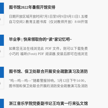
图书馆2022年暑假开馆安排
​日期开放区域开放时间7月1日至9月9日9月11日1.五楼
6
自习空间2.教育主题书库（仅对教师开放）8:00开馆
20:00清场20:30...
毕业季 | 快来领取你的“读”家记忆吧~
如果您无法在线浏览此 PDF 文件，则可以下载免费
6
小巧的 福昕(Foxit) PDF 阅读器,安装后即可在线浏览
或下载免费的 A...
图书馆、保卫处联合开展安全疏散演习及消防
灭火培训
“呜—呜—呜---”随着警报铃响，5月12日下午14:00，
5
图书馆和保卫处联合开展的消防安全疏散演习及消防
灭火培训在我校...
浙江音乐学院党委副书记王均寅一行来弘文馆