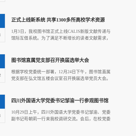
不便，敬请谅解。寒...
正式上线新系统 共享1300多所高校学术资源
1月3日，我校图书馆正式上线CALIS新版文献传递与
1
馆际互借系统。为了满足不断增长的读者文献需求，
在现有馆藏资源的基...
图书馆直属党支部召开换届选举大会
根据学校党委统一部署，12月24日下午，图书馆直属
2
党支部在弘文馆五楼会议室召开换届选举党员大会。
学校党委委派校纪...
四川外国语大学党委书记邹渝一行参观图书馆
​10月29日上午，四川外国语大学党委书记邹渝、党委
1
副书记苟朝莉一行来我校调研交流。会后，在校党委
书记宣勇、党委...