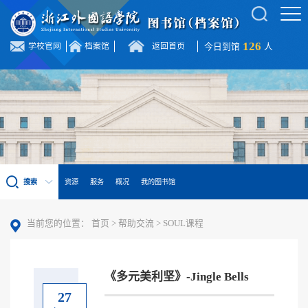
126
学校官网
档案馆
返回首页
今日到馆
人
搜索
资源
服务
概况
我的图书馆
当前您的位置：
首页
>
帮助交流
>
SOUL课程
《多元美利坚》-Jingle Bells
27