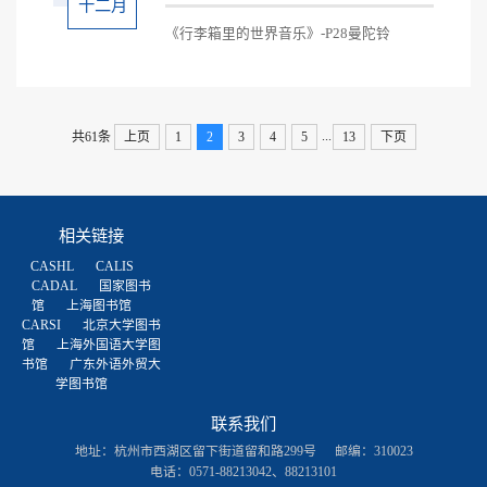
十二月
《行李箱里的世界音乐》-P28曼陀铃
...
共61条
上页
1
2
3
4
5
13
下页
相关链接
CASHL
CALIS
CADAL
国家图书
馆
上海图书馆
CARSI
北京大学图书
馆
上海外国语大学图
书馆
广东外语外贸大
学图书馆
联系我们
地址：杭州市西湖区留下街道留和路299号
邮编：310023
电话：0571-88213042、88213101