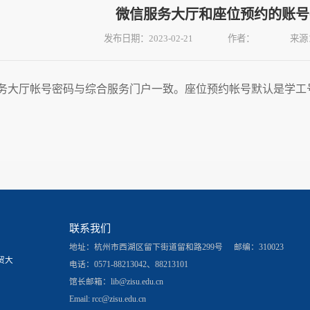
微信服务大厅和座位预约的账号
发布日期：2023-02-21
作者：
来源
务大厅帐号密码与综合服务门户一致。座位预约帐号默认是学工
联系我们
地址：杭州市西湖区留下街道留和路299号
邮编：310023
贸大
电话：0571-88213042、88213101
馆长邮箱：
lib@zisu.edu.cn
Email: rcc@zisu.edu.cn