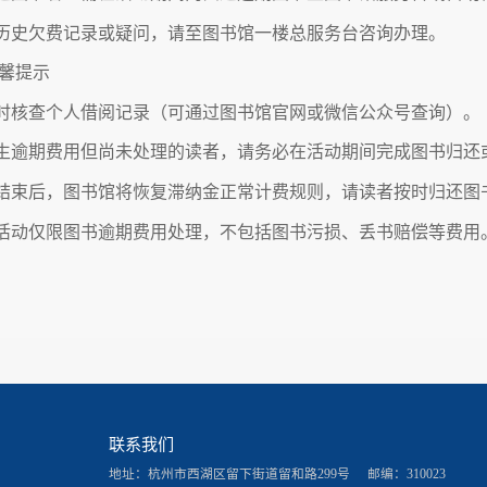
有历史欠费记录或疑问，请至图书馆一楼总服务台咨询办理。
馨提示
及时核查个人借阅记录（可通过图书馆官网或微信公众号查询）。
产生逾期费用但尚未处理的读者，请务必在活动期间完成图书归
动结束后，图书馆将恢复滞纳金正常计费规则，请读者按时归还图
次活动仅限图书逾期费用处理，不包括图书污损、丢书赔偿等费用
联系我们
地址：杭州市西湖区留下街道留和路299号
邮编：310023