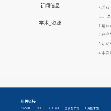
新闻信息
3.若
四、温
学术_资源
1.请
2.已
3.活
4.本
相关链接
CASHL
CALIS
CADAL
国家图书馆
上海图书馆