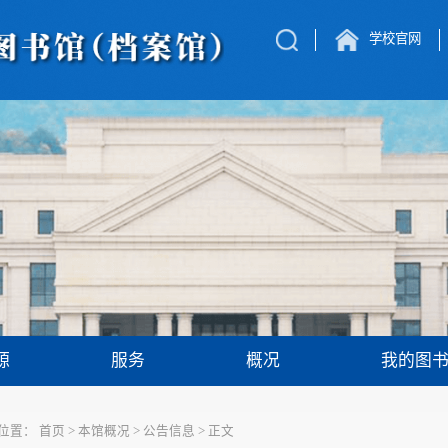
学校官网
源
服务
概况
我的图
位置：
首页
>
本馆概况
>
公告信息
>
正文