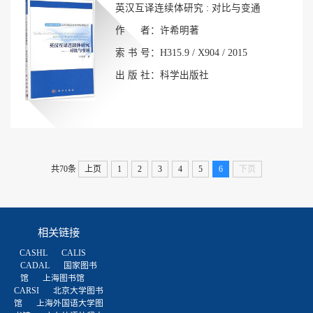
英汉互译连续体研究 : 对比与变通
作 者：许希明著
索 书 号：H315.9 / X904 / 2015
出 版 社：科学出版社
共70条
上页
1
2
3
4
5
6
下页
相关链接
CASHL
CALIS
CADAL
国家图书
馆
上海图书馆
CARSI
北京大学图书
馆
上海外国语大学图