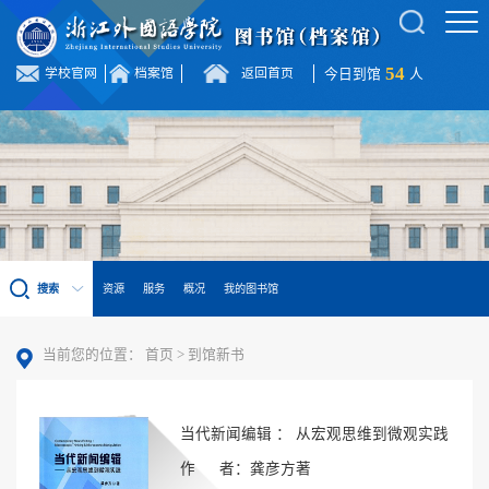
54
学校官网
档案馆
返回首页
今日到馆
人
搜索
资源
服务
概况
我的图书馆
当前您的位置：
首页
>
到馆新书
当代新闻编辑 ： 从宏观思维到微观实践
作 者：龚彦方著