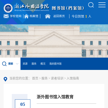
1
学校官网
档案馆
返回首页
今日到馆
人
搜索
资源
服务
概况
我的图书馆
当前您的位置：
首页
>
服务
>
读者培训
>
入馆指南
浙外图书馆入馆教育
05