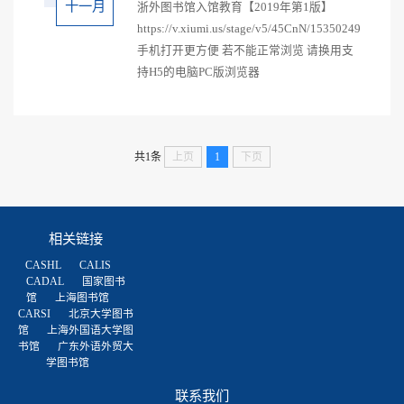
十一月
浙外图书馆入馆教育【2019年第1版】
https://v.xiumi.us/stage/v5/45CnN/153502496
手机打开更方便 若不能正常浏览 请换用支
持H5的电脑PC版浏览器
共1条
上页
1
下页
相关链接
CASHL
CALIS
CADAL
国家图书
馆
上海图书馆
CARSI
北京大学图书
馆
上海外国语大学图
书馆
广东外语外贸大
学图书馆
联系我们