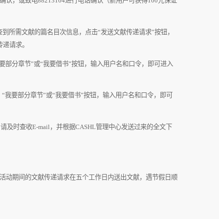
确认，或致电
88213104
进行电话确认（新用户可获得
100
元保证
查到所需文献的篇名目次信息，点击“发送文献传递请求”
按钮，
传递请求。
部分章节”或“我要借书”按钮，输入用户名和口令，即可进入
、“我要部分章节”或“我要借书”按钮，输入用户名和口令，即可
。请及时查收
E-mail
，并根据
CASHL
管理中心发送过来的全文下
活动期间的文献传递请求在五个工作日内送出文献，遇节假日顺