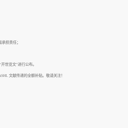
面承担责任；
“开世览文”进行公布。
ASHL
文献传递的全额补贴。敬请关注！