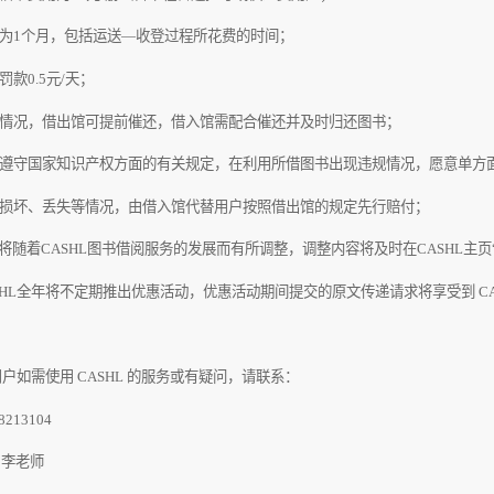
为
1
个月，包括运送—收登过程所花费的时间；
罚款
0.5
元
/
天；
情况，借出馆可提前催还，借入馆需配合催还并及时归还图书；
遵守国家知识产权方面的有关规定，在利用所借图书出现违规情况，愿意单方
损坏、丢失等情况，由借入馆代替用户按照借出馆的规定先行赔付；
”将随着
CASHL
图书借阅服务的发展而有所调整，调整内容将及时在
CASHL
主页
HL
全年将不定期推出优惠活动，优惠活动期间提交的原文传递请求将享受到
C
户如需使用
CASHL
的服务或有疑问，请联系：
8213104
：李老师