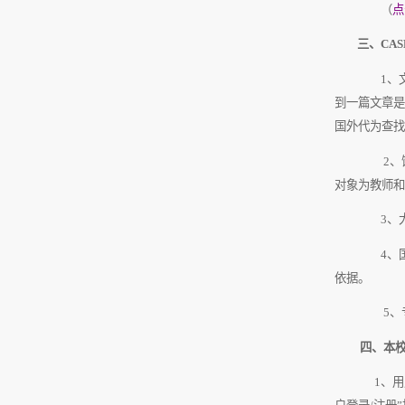
（
点
三、
CAS
1
、
到一篇文章是
国外代为查找
2
、
对象为教师和
3
、
4
、
依据。
5
、
四、本
1
、
用