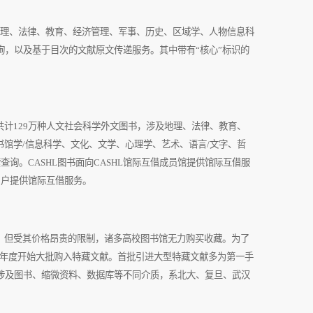
理、法律、教育、经济管理、军事、历史、区域学、人物信息科
，以及基于目次的文献原文传递服务。其中带有“核心”标识的
共计
129
万种人文社会科学外文图书，涉及地理、法律、教育、
书馆学
/
信息科学、文化、文学、心理学、艺术、语言
/
文字、哲
索查询。
CASHL
图书面向
CASHL
馆际互借成员馆提供馆际互借服
用户提供馆际互借服务。
但受其价格昂贵的限制，诸多高校图书馆无力购买收藏。为了
年度开始大批购入特藏文献。首批引进大型特藏文献多为第一手
涉及图书、缩微资料、数据库等不同介质，系北大、复旦、武汉