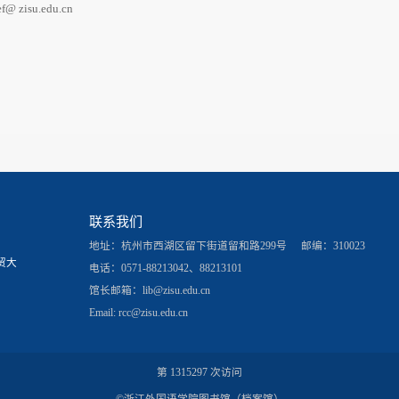
ef@ zisu.edu.cn
联系我们
地址：杭州市西湖区留下街道留和路299号
邮编：310023
贸大
电话：0571-88213042、88213101
馆长邮箱：
lib@zisu.edu.cn
Email: rcc@zisu.edu.cn
第
1315297
次访问