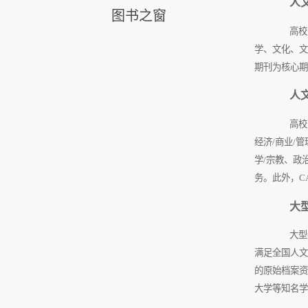
人
图书之窗
高校人
学、文化、文
期刊为核心期
人
高校人
经济
/
商业
/
管
学
/
宗教、政
务。此外，
C
大
大型特
满足全国人文
的原始档案资
大学等知名学