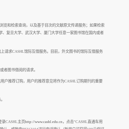
类浏览和检索查询，以及基于目次的文献原文传递服务；如果检索
学、复旦大学、武汉大学、厦门大学任意一家图书馆在国内或者
础上请求
CASHL
馆际互借服务。目前，外文图书的馆际互借服务
或者图书借阅的请求。
供用户推荐订购，用户的推荐意见将作为
CASHL
订购期刊的重要
务。
登录
CASHL
主页
http://www.cashl.edu.cn
，点击“
CASHL
直通车用