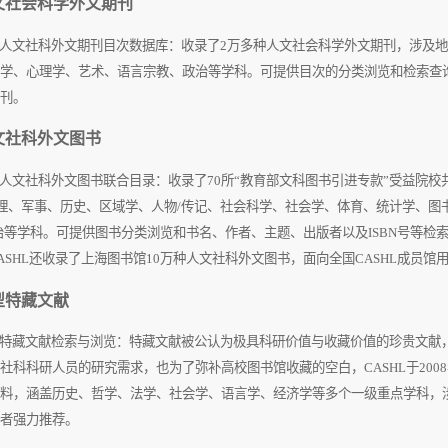
文社会科学外文期刊
文社科外文期刊目次数据库：收录了
2
万多种人文社会科学外文期刊，涉及地
学、心理学、艺术、语言宗教、政治等学科。可提供目次的分类浏览和检索查询
刊。
文社科外文图书
文社科外文图书联合目录：收录了
70
所“教育部文科图书引进专款”受益院校
理、军事、历史、区域学、人物
/
传记、社会科学、社会学、体育、统计学、图
治等学科。可提供图书分类浏览和书名、作者、主题、出版者以及
ISBN
号等检
ASHL
还收录了上海图书馆
10
万种人文社科外文图书，面向全国
CASHL
成员馆
型特藏文献
藏文献检索与浏览：特藏文献被公认为极具科研价值与收藏价值的珍贵文献，
社科科研人员的研究需求，也为了弥补高校图书馆收藏的空白，
CASHL
于
2008
料，涵盖历史、哲学、法学、社会学、语言学、经济学等多个一级重点学科，
者强力推荐。