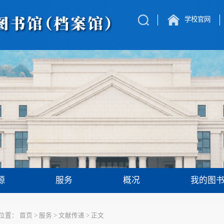
学校官网
源
服务
概况
我的图
位置：
首页
>
服务
>
文献传递
>
正文