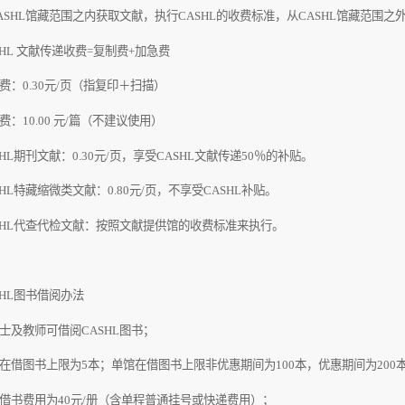
ASHL
馆藏范围之内获取文献，执行
CASHL
的收费标准，从
CASHL
馆藏范围之
HL
文献传递收费
=
复制费
+
加急费
费：
0.30
元
/
页（指复印＋扫描）
费：
10.00
元
/
篇
（不建议使用）
HL
期刊文献：
0.30
元
/
页，享受
CASHL
文献传递
50
％的补贴。
HL
特藏缩微类文献：
0.80
元
/
页，不享受
CASHL
补贴。
HL
代查代检文献：按照文献提供馆的收费标准来执行。
HL
图书借阅办法
士及教师可借阅
CASHL
图书；
在借图书上限为
5
本；单馆在借图书上限非优惠期间为
100
本，优惠期间为
200
借书费用为
40
元
/
册（含单程普通挂号或快递费用）；