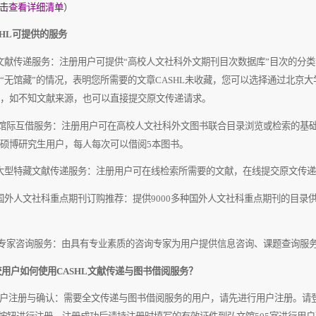
击查看详细清单
）
HL
可提供的服务
文献传递服务
：注册用户可提供“高校人文社科外文期刊目次数据库”目次的分
“无馆藏”的情况，表明您所需要的文章
CASHL
未收藏，您可以选择通过北京大
，如不知文献来源，也可以直接提交原文传递请求。
馆际互借服务：
注册用户可在高校人文社科外文图书联合目录浏览或检索的基
硕博研究生用户，每人每次可以借阅
5
本图书。
大型特藏文献传递服务
：注册用户可在线检索所需要的文献，在线提交原文传递
国外人文社科重点期刊订购推荐：
提供
9000
多种国外人文社科重点期刊的目录
专家咨询服务
：由具有专业素质的咨询专家为用户提供信息咨询、课题查询服
校用户如何使用
CASHL
文献传递与图书借阅服务？
户注册与确认
：需要全文传递与图书借阅服务的用户，请先进行用户注册。请