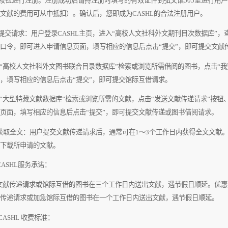
按钮进行注册。注册成功后请持注册时填写的有效证件到弘文馆505
室进行用户
文献的费用可从中抵扣）。确认后，您即成为
CASHL
的合法注册用户。
提交请求
：用户登录
CASHL
主页，进入“高校人文社科外文期刊目次数据库”，
口令，即可进入申请信息页面，填写相应的信息后点击
“提交”，即可提交文献
校人文社科外文图书联合目录数据库”检索或浏览所需借阅的图书，点击“我要
，填写相应的信息后点击“提交”，即可提交馆际互借请求。
大型特藏文献数据库”检索或浏览所需的文献，点击
“
发送文献传递请求
”
按钮
页面，填写相应的信息后点击“提交”，即可提交文献传递或图书借阅请求。
获取全文
：用户提交文献传递请求后，通常可在
1
～
3
个工作日内获得全文文献
下载所申请的文献。
CASHL
服务承诺
：
文献传递请求或馆际互借的图书在三个工作日内送出文献，遇节假日顺延。优惠
传递请求或加急馆际互借的图书在一个工作日内送出文献，遇节假日顺延。
CASHL
收费标准
：